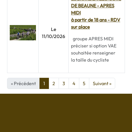
DE BEAUNE - APRES
MIDI
à partir de 18 ans - RDV
sur place
Le
11/10/2026
groupe APRES MIDI
préciser si option VAE
souhaitée renseigner
la taille du cycliste
« Précédent
1
2
3
4
5
Suivant »