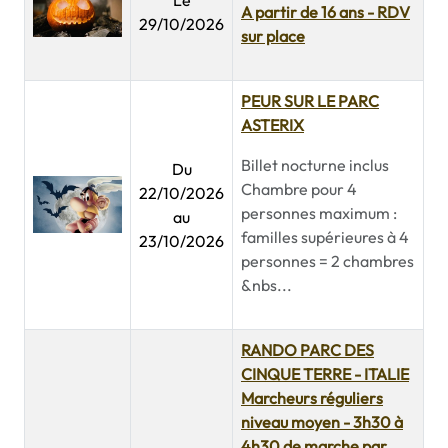
Le
A partir de 16 ans - RDV
29/10/2026
sur place
PEUR SUR LE PARC
ASTERIX
Billet nocturne inclus
Du
Chambre pour 4
22/10/2026
personnes maximum :
au
familles supérieures à 4
23/10/2026
personnes = 2 chambres
&nbs...
RANDO PARC DES
CINQUE TERRE - ITALIE
Marcheurs réguliers
niveau moyen - 3h30 à
4h30 de marche par